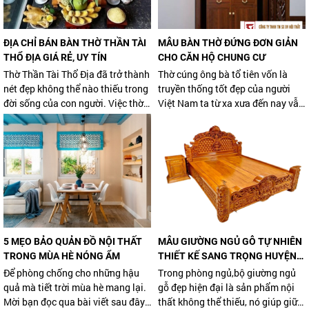
mà vẫn không khiến cho căn hộ bị
tù túng hay thu hẹp diện tích.
ĐỊA CHỈ BÁN BÀN THỜ THẦN TÀI
MẪU BÀN THỜ ĐỨNG ĐƠN GIẢN
THỔ ĐỊA GIÁ RẺ, UY TÍN
CHO CĂN HỘ CHUNG CƯ
Thờ Thần Tài Thổ Địa đã trở thành
Thờ cúng ông bà tổ tiên vốn là
nét đẹp không thể nào thiếu trong
truyền thống tốt đẹp của người
đời sống của con người. Việc thờ
Việt Nam ta từ xa xưa đến nay vẫn
thần phải lâu dài chính vì vậy khi
còn đang được lưu giữ và phát
mua bàn thờ cần lựa chọn địa chỉ
triển. Hiện nay việc ở chung cư
bán chất lượng. Tuy nhiên cũng có
đang được ưa chuộng khi diện tích
nhiều công ty lợi dụng lòng tin
đất ngày càng đắt đỏ. Các thiết kế
của khách hàng mà thổi giá lên
bàn thờ cũng được thiết kế phù
rất cao. Vậy ở đâu mới bán bàn
hợp với cấu trúc diện tích nhỏ từ
thờ Thần Tài - Thổ Địa chất lượng,
đó bàn thờ đứng ra đời đáp ứng
uy tín?
các nhu cầu như vậy. Và một số
mẫu nội thất đang được nhiều nhà
5 MẸO BẢO QUẢN ĐỒ NỘI THẤT
MẪU GIƯỜNG NGỦ GỖ TỰ NHIÊN
ưa chuộng gần đây.
TRONG MÙA HÈ NÓNG ẨM
THIẾT KẾ SANG TRỌNG HUYỆN
HÓC MÔN
Để phòng chống cho những hậu
Trong phòng ngủ,bộ giường ngủ
quả mà tiết trời mùa hè mang lại.
gỗ đẹp hiện đại là sản phẩm nội
Mời bạn đọc qua bài viết sau đây
thất không thể thiếu, nó giúp giữ