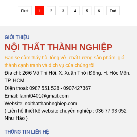
của Nội thất Thành Nghiệp, để
sức khỏe cho bạn, và hơn nữa
biết cách thức bảo quản đồ nội
trong thiết kế trang trí nội thất thì
First
1
2
3
4
5
6
End
thất hiệu quả nhất nhé!
giường ngủ chính là thành phần
vô cùng quan trọng
GIỚI THIỆU
NỘI THẤT THÀNH NGHIỆP
Bạn sẽ cảm thấy hài lòng với chất lượng sản phẩm, giá
thành cạnh tranh và dịch vụ của chúng tôi
Địa chỉ: 26/6 Võ Thị Hồi, X. Xuân Thới Đông, H. Hóc Môn,
TP. HCM
Điện thoai: 0987 551 528 - 0907427367
Email: lannt0401@gmail.com
Website: noithatthanhnghiep.com
( Liên hệ thiết kế website chuyên nghiệp : 036 77 93 052
Như Hảo )
THÔNG TIN LIÊN HỆ