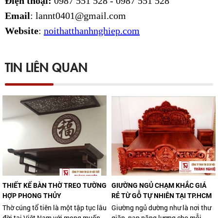
Điện thoại:
0987 551 528 - 0987 551 528
Email
: lannt0401@gmail.com
Website
:
noithatthanhnghiep.com
TIN LIÊN QUAN
THIẾT KẾ BÀN THỜ TREO TƯỜNG
GIƯỜNG NGỦ CHẠM KHẮC GIÁ
HỢP PHONG THỦY
RẺ TỪ GỖ TỰ NHIÊN TẠI TP.HCM
Thờ cúng tổ tiên là một tập tục lâu
Giường ngủ dường như là nơi thư
đời tại Việt Nam với mong muốn
giãn, nạp năng lượng cho mỗi