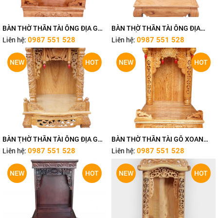
BÀN THỜ THẦN TÀI ÔNG ĐỊA GỖ
BÀN THỜ THẦN TÀI ÔNG ĐỊA
XOAN TN378
ĐƠN GIẢN TN377
Liên hệ:
Liên hệ:
0987 551 528
0987 551 528
NEW
HOT
NEW
HOT
BÀN THỜ THẦN TÀI ÔNG ĐỊA GỖ
BÀN THỜ THẦN TÀI GỖ XOAN
GÕ ĐỎ TN376
TN375
Liên hệ:
Liên hệ:
0987 551 528
0987 551 528
NEW
HOT
NEW
HOT