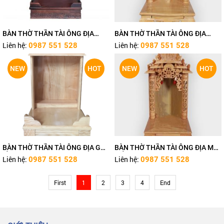
BÀN THỜ THẦN TÀI ÔNG ĐỊA
BÀN THỜ THẦN TÀI ÔNG ĐỊA
TN374
TN373
Liên hệ:
Liên hệ:
0987 551 528
0987 551 528
NEW
HOT
NEW
HOT
BÀN THỜ THẦN TÀI ÔNG ĐỊA GỖ
BÀN THỜ THẦN TÀI ÔNG ĐỊA MÁI
SỒI HIỆN ĐẠI TN372
DỐC TN371
Liên hệ:
Liên hệ:
0987 551 528
0987 551 528
First
1
2
3
4
End