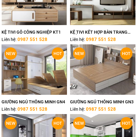
KỆ TIVI GỖ CÔNG NGHIỆP KT1
KỆ TIVI KẾT HỢP BÀN TRANG
ĐIỂM
Liên hệ:
Liên hệ:
0987 551 528
0987 551 528
NEW
HOT
NEW
HOT
GIƯỜNG NGỦ THÔNG MINH GN4
GIƯỜNG NGỦ THÔNG MINH GN3
Liên hệ:
Liên hệ:
0987 551 528
0987 551 528
NEW
HOT
NEW
HOT