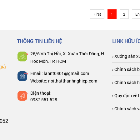
First
1
2
En
THÔNG TIN LIÊN HỆ
LINK HỮU Í
26/6 Võ Thị Hồi, X. Xuân Thới Đông, H.
› Xưởng sản x
Hóc Môn, TP. HCM
giá
› Chính sách 
Email: lannt0401@gmail.com
Website: noithatthanhnghiep.com
› Chính sách h
Điện thoại:
› Quy định về 
0987 551 528
› Chính sách 
 052