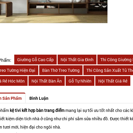
Giường Gỗ Cao Cấp
Nội Thất Gia Đình
Thi Công Giường
Phẩm:
reo Tường Hiện Đại
Bàn Thờ Treo Tường
Thi Công Sản Xuất Tủ Th
á Rẻ Hóc Môn
Nội Thất Bàn Ăn
Gỗ Tự Nhiên
Nội Thất Giá Rẻ
n Sản Phẩm
Bình Luận
 phẩm
kệ tivi kết hợp bàn trang điểm
mang lại sự tối ưu tốt nhất cho các 
ết kiệm diện tích nhà ở cũng như chi phí sắm sửa nhiều đồ. Được thiết 
 tươi mới, hiện đại cho ngôi nhà.