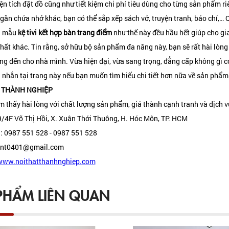
ện tích đặt đồ cũng như tiết kiệm chi phí tiêu dùng cho từng sản phẩm riê
găn chứa nhở khác, bạn có thể sắp xếp sách vở, truyện tranh, báo chí,… 
g mẫu
kệ tivi kết hợp bàn trang điểm
như thế này đều hầu hết giúp cho gia
hất khác. Tin rằng, sở hữu bộ sản phẩm đa năng này, bạn sẽ rất hài lòng 
g đến cho nhà mình. Vừa hiện đại, vừa sang trọng, đẳng cấp không gì có
i nhắn tại trang này nếu bạn muốn tìm hiểu chi tiết hơn nữa về sản phẩm
 THÀNH NGHIỆP
m thấy hài lòng với chất lượng sản phẩm, giá thành cạnh tranh và dịch v
39/4F Võ Thị Hồi, X. Xuân Thới Thuông, H. Hóc Môn, TP. HCM
i: 0987 551 528 - 0987 551 528
annt0401@gmail.com
www.noithatthanhnghiep.com
PHẨM LIÊN QUAN