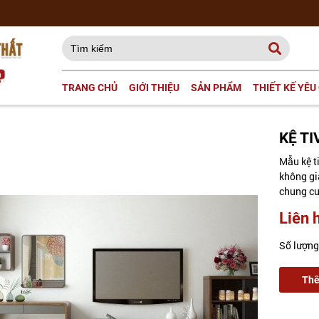
TRANG CHỦ
GIỚI THIỆU
SẢN PHẨM
THIẾT KẾ YÊU
KỆ TI
Mẫu kệ t
không gi
chung cư,
Liên 
Số lượng
Thê