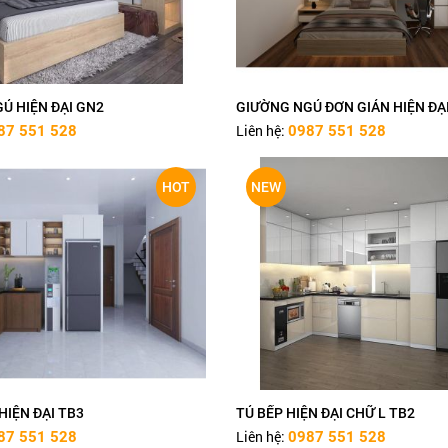
Ủ HIỆN ĐẠI GN2
GIƯỜNG NGỦ ĐƠN GIẢN HIỆN ĐẠ
Liên hệ:
87 551 528
0987 551 528
HOT
NEW
HIỆN ĐẠI TB3
TỦ BẾP HIỆN ĐẠI CHỮ L TB2
Liên hệ:
87 551 528
0987 551 528