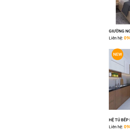
GIƯỜNG NGỦ HIỆN
ĐẠI GN2
Liên hệ:
0987 551 528
GIƯỜNG NG
Liên hệ:
09
NEW
HỆ TỦ BẾP 
Liên hệ:
09