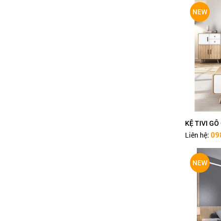
BÀN THỜ THIẾT KẾ
NEW
TN345
Liên hệ:
0987 551 528
KỆ TIVI GỖ CÔNG
NGHIỆP KT1
Liên hệ:
0987 551 528
KỆ TIVI KẾT HỢP BÀN
TRANG ĐIỂM
Liên hệ:
0987 551 528
KỆ TIVI G
Liên hệ:
09
GIƯỜNG NGỦ THÔNG
MINH GN4
Liên hệ:
0987 551 528
NEW
GIƯỜNG NGỦ THÔNG
MINH GN3
Liên hệ:
0987 551 528