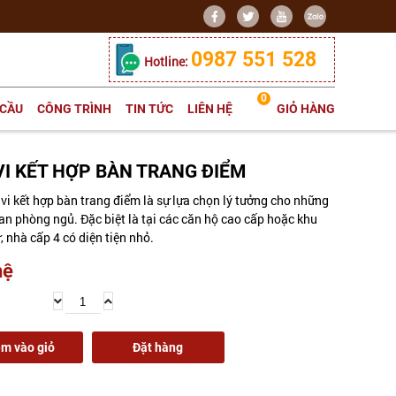
0987 551 528
Hotline:
0
 CẦU
CÔNG TRÌNH
TIN TỨC
LIÊN HỆ
GIỎ HÀNG
VI KẾT HỢP BÀN TRANG ĐIỂM
ivi kết hợp bàn trang điểm là sự lựa chọn lý tưởng cho những
an phòng ngủ. Đặc biệt là tại các căn hộ cao cấp hoặc khu
 nhà cấp 4 có diện tiện nhỏ.
hệ
m vào giỏ
Đặt hàng