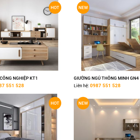
HOT
NEW
Ỗ CÔNG NGHIỆP KT1
GIƯỜNG NGỦ THÔNG MINH GN4
Liên hệ:
87 551 528
0987 551 528
HOT
NEW