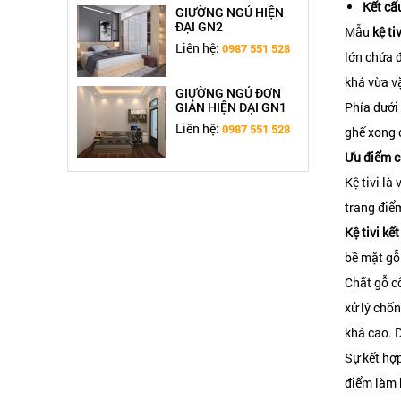
Kết cấ
GIƯỜNG NGỦ HIỆN
ĐẠI GN2
Mẫu
kệ ti
Liên hệ:
0987 551 528
lớn chứa đ
khá vừa vặ
GIƯỜNG NGỦ ĐƠN
Phía dưới
GIẢN HIỆN ĐẠI GN1
Liên hệ:
0987 551 528
ghế xong 
Ưu điểm củ
TỦ BẾP HIỆN ĐẠI TB4
Kệ tivi là
Liên hệ:
0987 551 528
trang điểm
Kệ tivi kế
HỆ TỦ BẾP HIỆN ĐẠI
bề mặt gỗ.
TB3
Chất gỗ c
Liên hệ:
0987 551 528
xử lý chố
khá cao. D
TỦ BẾP HIỆN ĐẠI
CHỮ L TB2
Sự kết hợp
Liên hệ:
0987 551 528
điểm làm 