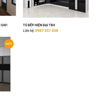
I GN1
TỦ BẾP HIỆN ĐẠI TB4
Liên hệ:
0987 551 528
HOT