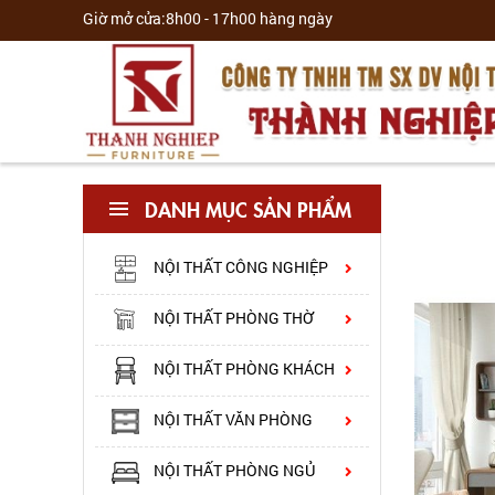
Giờ mở cửa:8h00 - 17h00 hàng ngày
TỦ QUẦN ÁO 3 CÁNH
ĐƠN GIẢN TA4
Liên hệ:
0987 551 528
DANH MỤC SẢN PHẨM
TỦ QUẦN ÁO TA3
Liên hệ:
0987 551 528
NỘI THẤT CÔNG NGHIỆP
TỦ QUẦN ÁO TA2
NỘI THẤT PHÒNG THỜ
Liên hệ:
0987 551 528
NỘI THẤT PHÒNG KHÁCH
MẪU TỦ ÁO TA1
NỘI THẤT VĂN PHÒNG
Liên hệ:
0987 551 528
NỘI THẤT PHÒNG NGỦ