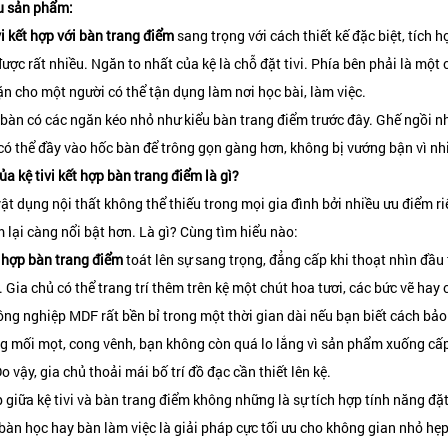
u sản phẩm:
vi kết hợp với bàn trang điểm
sang trọng với cách thiết kế đặc biệt, tích 
ược rất nhiều. Ngăn to nhất của kệ là chỗ đặt tivi. Phía bên phải là mộ
n cho một người có thể tận dụng làm nơi học bài, làm việc.
 bàn có các ngăn kéo nhỏ như kiểu bàn trang điểm trước đây. Ghế ngồi nh
có thể đầy vào hốc bàn để trông gọn gàng hơn, không bị vướng bận vì nhi
a kệ tivi kết hợp bàn trang điểm là gì?
 vật dụng nội thất không thể thiếu trong mọi gia đình bởi nhiều ưu điểm 
 lại càng nổi bật hơn. Là gì? Cùng tìm hiểu nào:
t hợp bàn trang điểm
toát lên sự sang trọng, đẳng cấp khi thoạt nhìn đầu
 Gia chủ có thể trang trí thêm trên kệ một chút hoa tươi, các bức vẽ ha
ông nghiệp MDF rất bền bỉ trong một thời gian dài nếu bạn biết cách bảo
ng mối mọt, cong vênh, bạn không còn quá lo lắng vì sản phẩm xuống cấ
o vậy, gia chủ thoải mái bố trí đồ đạc cần thiết lên kệ.
 giữa kệ tivi và bàn trang điểm không những là sự tích hợp tính năng đặ
bàn học hay bàn làm việc là giải pháp cực tối ưu cho không gian nhỏ hẹp