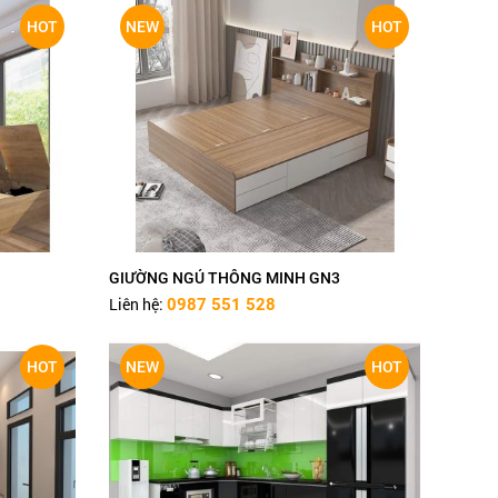
HOT
NEW
HOT
GIƯỜNG NGỦ THÔNG MINH GN3
Liên hệ:
0987 551 528
HOT
NEW
HOT