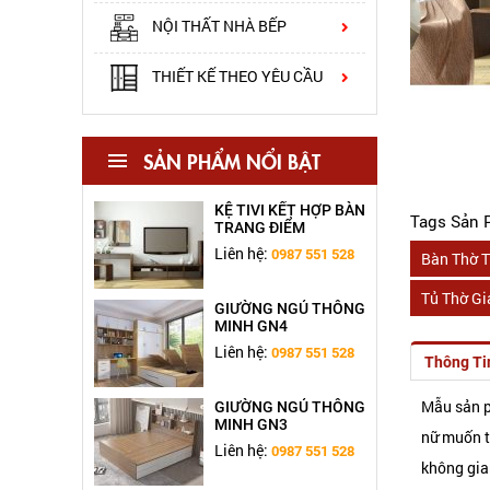
BÀN THỜ THIẾT KẾ
NỘI THẤT NHÀ BẾP
TN345
Liên hệ:
0987 551 528
THIẾT KẾ THEO YÊU CẦU
KỆ TIVI GỖ CÔNG
NGHIỆP KT1
Liên hệ:
SẢN PHẨM NỔI BẬT
0987 551 528
KỆ TIVI KẾT HỢP BÀN
Tags Sản 
TRANG ĐIỂM
Liên hệ:
0987 551 528
Bàn Thờ T
Tủ Thờ Gi
GIƯỜNG NGỦ THÔNG
MINH GN4
Liên hệ:
0987 551 528
Thông Ti
Mẫu sản
GIƯỜNG NGỦ THÔNG
MINH GN3
nữ muốn ti
Liên hệ:
0987 551 528
không gian