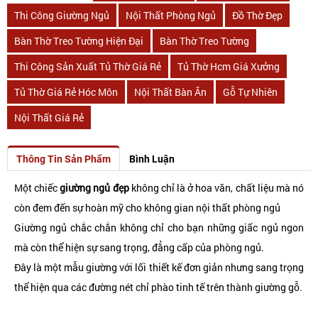
Thi Công Giường Ngủ
Nội Thất Phòng Ngủ
Đồ Thờ Đẹp
Bàn Thờ Treo Tường Hiện Đại
Bàn Thờ Treo Tường
Thi Công Sản Xuất Tủ Thờ Giá Rẻ
Tủ Thờ Hcm Giá Xưởng
Tủ Thờ Giá Rẻ Hóc Môn
Nội Thất Bàn Ăn
Gỗ Tự Nhiên
Nội Thất Giá Rẻ
Thông Tin Sản Phẩm
Bình Luận
Một chiếc
giường ngủ đẹp
không chỉ là ở hoa văn, chất liệu mà nó
còn đem đến sự hoàn mỹ cho không gian nội thất phòng ngủ
Giường ngủ chắc chắn không chỉ cho bạn những giấc ngủ ngon
mà còn thể hiện sự sang trọng, đẳng cấp của phòng ngủ.
Đây là một mẫu giường với lối thiết kế đơn giản nhưng sang trọng
thể hiện qua các đường nét chỉ phào tinh tế trên thành giường gỗ.