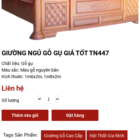
GIƯỜNG NGỦ GỖ GỤ GIÁ TỐT TN447
Chất liệu: Gỗ gụ
Màu sắc: Màu gỗ nguyên bản
Kích thước: 1m6x2m, 1m8x2m
Liên hệ
Số lượng
Thêm vào giỏ
Đặt hàng
Tags Sản Phẩm:
Giường Gỗ Cao Cấp
Nội Thất Gia Đình