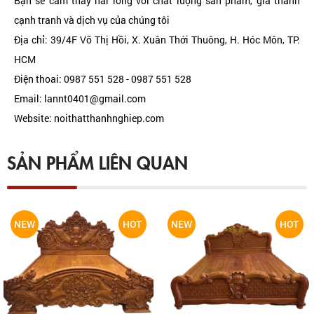
Bạn sẽ cảm thấy hài lòng với chất lượng sản phẩm, giá thành
cạnh tranh và dịch vụ của chúng tôi
Địa chỉ: 39/4F Võ Thị Hồi, X. Xuân Thới Thuông, H. Hóc Môn, TP.
HCM
Điện thoai: 0987 551 528 - 0987 551 528
Email: lannt0401@gmail.com
Website: noithatthanhnghiep.com
SẢN PHẨM LIÊN QUAN
NEW
HOT
NEW
HOT