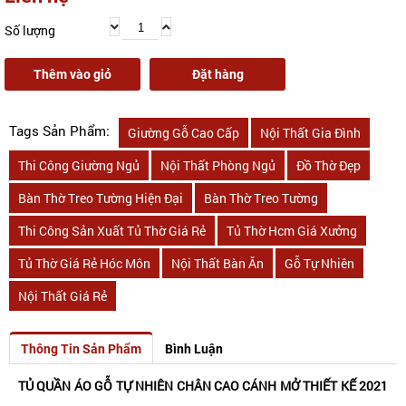
Số lượng
Thêm vào giỏ
Đặt hàng
Tags Sản Phẩm:
Giường Gỗ Cao Cấp
Nội Thất Gia Đình
Thi Công Giường Ngủ
Nội Thất Phòng Ngủ
Đồ Thờ Đẹp
Bàn Thờ Treo Tường Hiện Đại
Bàn Thờ Treo Tường
Thi Công Sản Xuất Tủ Thờ Giá Rẻ
Tủ Thờ Hcm Giá Xưởng
Tủ Thờ Giá Rẻ Hóc Môn
Nội Thất Bàn Ăn
Gỗ Tự Nhiên
Nội Thất Giá Rẻ
Thông Tin Sản Phẩm
Bình Luận
TỦ QUẦN ÁO GỖ TỰ NHIÊN CHÂN CAO CÁNH MỞ THIẾT KẾ 2021