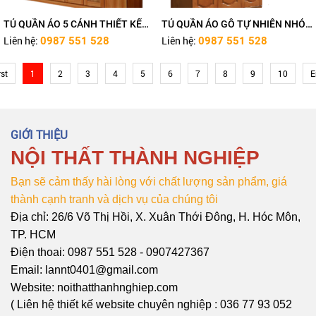
TỦ QUẦN ÁO 5 CÁNH THIẾT KẾ
TỦ QUẦN ÁO GỖ TỰ NHIÊN NHỎ
2021 TN419
GỌN TN418
Liên hệ:
Liên hệ:
0987 551 528
0987 551 528
rst
1
2
3
4
5
6
7
8
9
10
E
GIỚI THIỆU
NỘI THẤT THÀNH NGHIỆP
Bạn sẽ cảm thấy hài lòng với chất lượng sản phẩm, giá
thành cạnh tranh và dịch vụ của chúng tôi
Địa chỉ: 26/6 Võ Thị Hồi, X. Xuân Thới Đông, H. Hóc Môn,
TP. HCM
Điện thoai: 0987 551 528 - 0907427367
Email: lannt0401@gmail.com
Website: noithatthanhnghiep.com
( Liên hệ thiết kế website chuyên nghiệp : 036 77 93 052