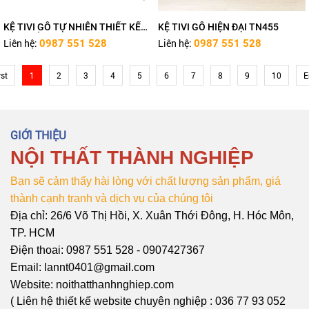
KỆ TIVI GỖ TỰ NHIÊN THIẾT KẾ
KỆ TIVI GỖ HIỆN ĐẠI TN455
ĐƠN GIẢN HIỆN ĐẠI
Liên hệ:
Liên hệ:
0987 551 528
0987 551 528
rst
1
2
3
4
5
6
7
8
9
10
E
GIỚI THIỆU
NỘI THẤT THÀNH NGHIỆP
Bạn sẽ cảm thấy hài lòng với chất lượng sản phẩm, giá
thành cạnh tranh và dịch vụ của chúng tôi
Địa chỉ: 26/6 Võ Thị Hồi, X. Xuân Thới Đông, H. Hóc Môn,
TP. HCM
Điện thoai: 0987 551 528 - 0907427367
Email: lannt0401@gmail.com
Website: noithatthanhnghiep.com
( Liên hệ thiết kế website chuyên nghiệp : 036 77 93 052