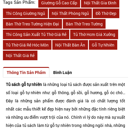
Tags Sản Phẩm:
Giường Gỗ Cao Cấp
Nội Thất Gia Đình
Thi Công Giường Ngủ
Nội Thất Phòng Ngủ
Đồ Thờ Đẹp
Bàn Thờ Treo Tường Hiện Đại
Bàn Thờ Treo Tường
Thi Công Sản Xuất Tủ Thờ Giá Rẻ
Tủ Thờ Hcm Giá Xưởng
Tủ Thờ Giá Rẻ Hóc Môn
Nội Thất Bàn Ăn
Gỗ Tự Nhiên
Nội Thất Giá Rẻ
Thông Tin Sản Phẩm
Bình Luận
Tủ sách gỗ tự nhiên
là những loại tủ sách được sản xuất trên một
số loại gỗ tự nhiên như: gỗ thông, gỗ sồi, gỗ hương, gỗ óc chó…
Đây là những sản phẩm được đánh giá là có chất lượng tốt
nhất các mẫu thiết kế đẹp hiện nay bởi những đặc tính riêng biệt
và những ưu điểm vượt trội của nó. Chính vì lý do này mà sự xuất
hiện của tủ sách làm từ gỗ tự nhiên trong những ngôi nhà, những