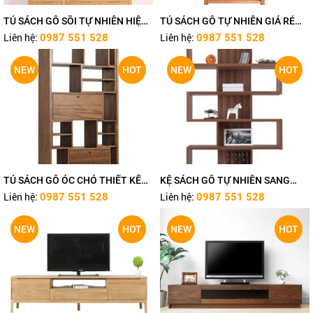
TỦ SÁCH GỖ SỒI TỰ NHIÊN HIỆN
TỦ SÁCH GỖ TỰ NHIÊN GIÁ RẺ
ĐẠI TN473
TN469
Liên hệ:
Liên hệ:
0987 551 528
0987 551 528
NEW
HOT
NEW
HOT
TỦ SÁCH GỖ ÓC CHÓ THIẾT KẾ
KỆ SÁCH GỖ TỰ NHIÊN SANG
2021 TN468
TRỌNG TN467
Liên hệ:
Liên hệ:
0987 551 528
0987 551 528
NEW
HOT
NEW
HOT