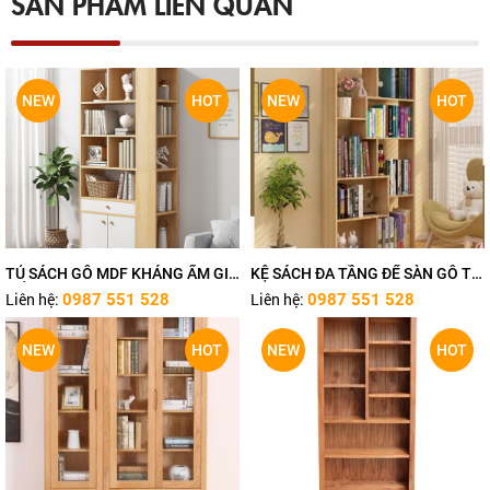
SẢN PHẨM LIÊN QUAN
NEW
HOT
NEW
HOT
TỦ SÁCH GỖ MDF KHÁNG ẨM GIÁ
KỆ SÁCH ĐA TẦNG ĐỂ SÀN GỖ TỰ
TỐT TN483
NHIÊN TN480
Liên hệ:
Liên hệ:
0987 551 528
0987 551 528
NEW
HOT
NEW
HOT