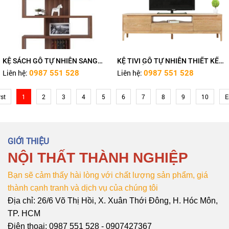
KỆ SÁCH GỖ TỰ NHIÊN SANG
KỆ TIVI GỖ TỰ NHIÊN THIẾT KẾ
TRỌNG TN467
ĐƠN GIẢN HIỆN ĐẠI
Liên hệ:
Liên hệ:
0987 551 528
0987 551 528
rst
1
2
3
4
5
6
7
8
9
10
E
GIỚI THIỆU
NỘI THẤT THÀNH NGHIỆP
Bạn sẽ cảm thấy hài lòng với chất lượng sản phẩm, giá
thành cạnh tranh và dịch vụ của chúng tôi
Địa chỉ: 26/6 Võ Thị Hồi, X. Xuân Thới Đông, H. Hóc Môn,
TP. HCM
Điện thoai: 0987 551 528 - 0907427367