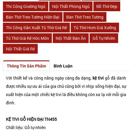
Thi Công Giường Ngủ
Nội Thất Phòng Ngủ
Đồ Thờ Đẹp
Bàn Thờ Treo Tường Hiện Đại
Bàn Thờ Treo Tường
Thi Công Sản Xuất Tủ Thờ Giá Rẻ
Tủ Thờ Hcm Giá Xưởng
Tủ Thờ Giá Rẻ Hóc Môn
Nội Thất Bàn Ăn
Gỗ Tự Nhiên
Nội Thất Giá Rẻ
Thông Tin Sản Phẩm
Bình Luận
Với thiết kế và công năng ngày càng đa dạng,
kệ tivi
gỗ đã dành
được nhiều sự ưu ái của gia chủ cũng bởi vì nhịp sống hiện đại, sự
xuất hiện của một chiếc kệ tivi là điều không còn xa lạ với mỗi gia
đình.
KỆ TIVI GỖ HIỆN ĐẠI TN455
Chất liệu: Gỗ tự nhiên