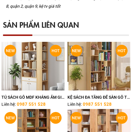
8, quận 2, quận 9, kệ tv giá tốt
SẢN PHẨM LIÊN QUAN
NEW
HOT
NEW
HOT
TỦ SÁCH GỖ MDF KHÁNG ẨM GIÁ
KỆ SÁCH ĐA TẦNG ĐỂ SÀN GỖ TỰ
TỐT TN483
NHIÊN TN480
Liên hệ:
Liên hệ:
0987 551 528
0987 551 528
NEW
HOT
NEW
HOT