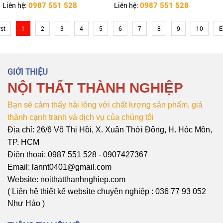
ĐƠN GIẢN HIỆN ĐẠI
Liên hệ:
Liên hệ:
0987 551 528
0987 551 528
rst
1
2
3
4
5
6
7
8
9
10
E
GIỚI THIỆU
NỘI THẤT THÀNH NGHIỆP
Bạn sẽ cảm thấy hài lòng với chất lượng sản phẩm, giá
thành cạnh tranh và dịch vụ của chúng tôi
Địa chỉ: 26/6 Võ Thị Hồi, X. Xuân Thới Đông, H. Hóc Môn,
TP. HCM
Điện thoai: 0987 551 528 - 0907427367
Email: lannt0401@gmail.com
Website: noithatthanhnghiep.com
( Liên hệ thiết kế website chuyên nghiệp : 036 77 93 052
Như Hảo )