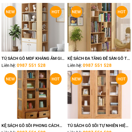
NEW
HOT
NEW
HOT
TỦ SÁCH GỖ MDF KHÁNG ẨM GIÁ
KỆ SÁCH ĐA TẦNG ĐỂ SÀN GỖ TỰ
TỐT TN483
NHIÊN TN480
Liên hệ:
Liên hệ:
0987 551 528
0987 551 528
NEW
HOT
NEW
HOT
KỆ SÁCH GỖ SỒI PHONG CÁCH
TỦ SÁCH GỖ SỒI TỰ NHIÊN HIỆN
CỔ ĐIỂN TN474
ĐẠI TN473