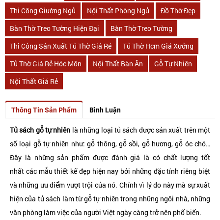
Thi Công Giường Ngủ
Nội Thất Phòng Ngủ
Đồ Thờ Đẹp
Bàn Thờ Treo Tường Hiện Đại
Bàn Thờ Treo Tường
Thi Công Sản Xuất Tủ Thờ Giá Rẻ
Tủ Thờ Hcm Giá Xưởng
Tủ Thờ Giá Rẻ Hóc Môn
Nội Thất Bàn Ăn
Gỗ Tự Nhiên
Nội Thất Giá Rẻ
Thông Tin Sản Phẩm
Bình Luận
Tủ sách gỗ tự nhiên
là những loại tủ sách được sản xuất trên một
số loại gỗ tự nhiên như: gỗ thông, gỗ sồi, gỗ hương, gỗ óc chó…
Đây là những sản phẩm được đánh giá là có chất lượng tốt
nhất các mẫu thiết kế đẹp hiện nay bởi những đặc tính riêng biệt
và những ưu điểm vượt trội của nó. Chính vì lý do này mà sự xuất
hiện của tủ sách làm từ gỗ tự nhiên trong những ngôi nhà, những
văn phòng làm việc của người Việt ngày càng trở nên phổ biến.