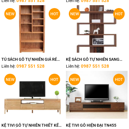
Liên hệ:
Liên hệ:
0987 551 528
0987 551 528
NEW
HOT
NEW
HOT
TỦ SÁCH GỖ TỰ NHIÊN GIÁ RẺ
KỆ SÁCH GỖ TỰ NHIÊN SANG
TN469
TRỌNG TN467
Liên hệ:
Liên hệ:
0987 551 528
0987 551 528
NEW
HOT
NEW
HOT
KỆ TIVI GỖ TỰ NHIÊN THIẾT KẾ
KỆ TIVI GỖ HIỆN ĐẠI TN455